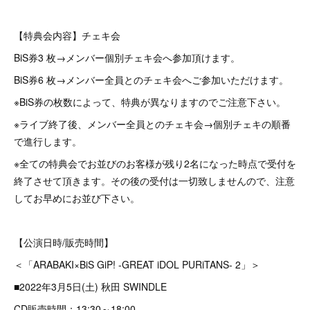
【特典会内容】チェキ会
BiS券3 枚→メンバー個別チェキ会へ参加頂けます。
BiS券6 枚→メンバー全員とのチェキ会へご参加いただけます。
※BiS券の枚数によって、特典が異なりますのでご注意下さい。
※ライブ終了後、メンバー全員とのチェキ会→個別チェキの順番
で進行します。
※全ての特典会でお並びのお客様が残り2名になった時点で受付を
終了させて頂きます。その後の受付は一切致しませんので、注意
してお早めにお並び下さい。
【公演日時/販売時間】
＜「ARABAKI×BiS GiP! -GREAT iDOL PURiTANS- 2」＞
■2022年3月5日(土) 秋田 SWINDLE
CD販売時間：13:30～18:00