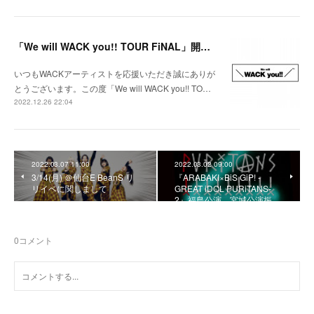
「We will WACK you!! TOUR FiNAL」開催決定！
いつもWACKアーティストを応援いただき誠にありが
とうございます。この度「We will WACK you!! TO…
2022.12.26 22:04
2022.03.07 11:00
2022.03.02 09:00
3/14(月) ＠仙台E BeanS リ
『ARABAKI×BiS GiP! -
リイベに関しまして
GREAT iDOL PURiTANS-
2』福島公演、宮城公演振…
0
コメント