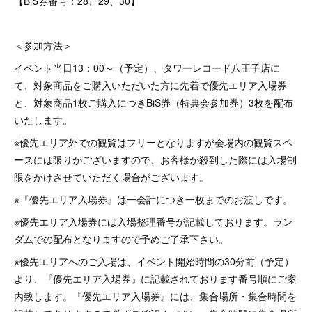
【BiS券番号：28、29、30】
＜参加方法＞
イベント当日13：00～（予定）、タワーレコード八王子店に
て、対象商品を​ご購入いただいた方に先着で優先​エリア入場券
と、対象商品1枚ご購入につきBiS券（特典会参加券）3枚を配布
い​たします。
※優先エリア外での観覧はフリーとなりますが会場内の観覧スペ
ースには限りがございますので、お客様が殺到した際には入場制
限をかけさせていただく場合がございます。
※『優先エリア入場券』は一会計につき一枚までのお渡しです。
※優先エリア入場券には入場整理番号が記載しております。ラン
ダムでの配布となりますので予めご了承下さい。
※優先エリアへのご入場は、イベント開始時間の30分前（予定）
より、『優先エリア入場券』に記載されております番号順にご案
内致します。『優先エリア入場券』には、集合場所・集合時間を