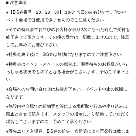
■ 注意事項
※【BiS券番号：28、29、30】は8/31当日のみ有効です。他のイ
ベント会場では使用できませんのでご注意ください
※全ての特典会でお並びのお客様が残り2名になった時点で受付を
終了させて頂きます。その後の受付は一切致しませんので、注意
してお早めにお並び下さい。
※特典会終了後に、BiS券は無効になりますのでご注意下さい。
※特典会はイベントスペースの都合上、順番待ちのお客様がいら
っしゃる状況でも終了となる場合がございます。予めご了承下さ
い。
※会場へのお問い合わせはお控え下さい。イベント中止の原因に
なります。
※施設内や会場での荷物置き等による場所取り行為や座り込みは
禁止とさせて頂きます。スタッフの指示により移動していただく
場合もございますので、予めご了承ください。
※優先エリア入場券、BiS券の紛失、盗難等による再発行は致しま