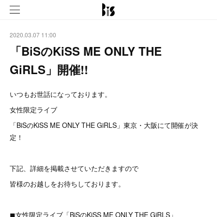
2020.03.07 11:00
「BiSのKiSS ME ONLY THE
GiRLS」開催!!
いつもお世話になっております。
女性限定ライブ
「BiSのKiSS ME ONLY THE GiRLS」東京・大阪にて開催が決
定！
下記、詳細を掲載させていただきますので
皆様のお越しをお待ちしております。
◼︎女性限定ライブ「BiSのKiSS ME ONLY THE GiRLS」