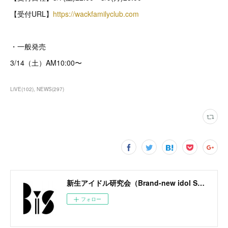
【受付URL】
https://wackfamilyclub.com
・一般発売
3/14（土）AM10:00〜
LiVE
(
102
)
NEWS
(
297
)
新生アイドル研究会（Brand-new idol Society）公式サイト / BiS OFFICIAL SITE
フォロー