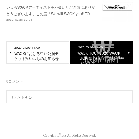
いつもWACKアーティストを応援いただき誠にありが
とうございます。この度「We will WACK you!! TO…
2022.12.26 22:04
2020.03.06 11:00
2020.03.09 11:00
WACK TOUR2020"WACK
WACKにおける中止公演チ
FUCKIN' PARTY"宮城公演中
ケット払い戻しのお知らせ
止に関して
0
コメント
CopyrightⒸBiS All Rights Reserved.