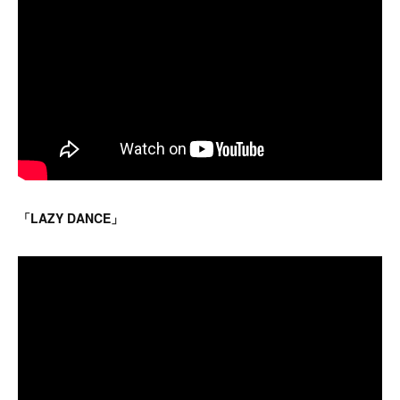
「LAZY DANCE」