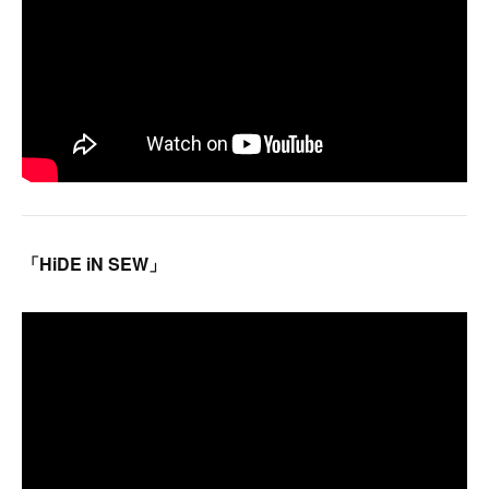
「HiDE iN SEW」