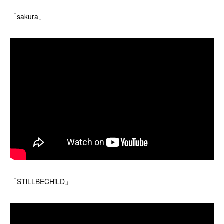
「sakura」
「STiLLBECHiLD」