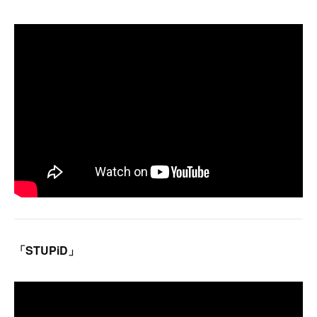
「STUPiD」