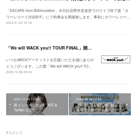
「ESCAPE from BiSimulation」＠日比谷野外音楽堂でのライブ終了後『タ
ワーレコード渋谷B1F』にて特典会を開催致します。事前にタワーレコー…
2023.01.02 10:18
「We will WACK you!! TOUR FiNAL」開催決定！
いつもWACKアーティストを応援いただき誠にありが
とうございます。この度「We will WACK you!! TO…
2022.12.26 22:04
2021.11.04 11:00
2021.10.18 11:53
新メンバー " ナノ3 " A写 &
『BiS STiLL STONE AGE』
Twitter 公開!!
会場限定販売のお知らせ
0
コメント