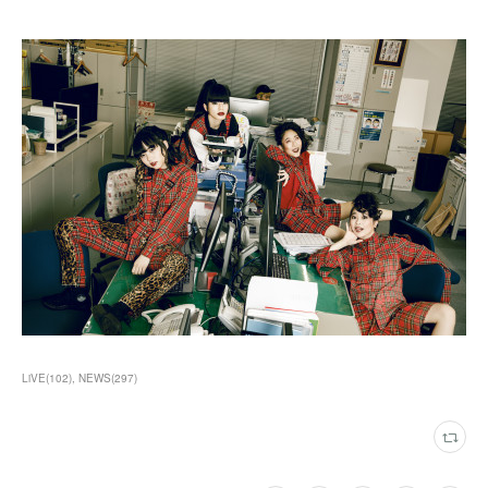
LiVE
(
102
)
NEWS
(
297
)