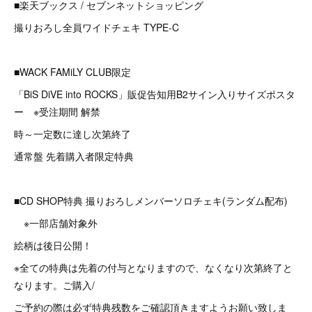
■楽天ブックス / セブンネットショッピング
撮りおろし全員ワイドチェキ TYPE-C
■WACK FAMiLY CLUB限定
「BiS DiVE into ROCKS」販促告知用B2サイン入りサイズポスタ
ー ※受注期間 解禁
時～一定数に達し次第終了
通常盤 先着購入者限定特典
■CD SHOP特典 撮りおろしメンバーソロチェキ(ランダム配布)
※一部店舗対象外
絵柄は後日公開！
※全ての特典は先着の付与となりますので、なくなり次第終了と
なります。ご購入/
ご予約の際は必ず特典残数をご確認頂きますようお願い致しま