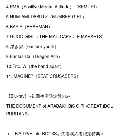
4.PMA（Positive Mental Attitude）（KEMURI）
5.NUM-AMI-DABUTZ（NUMBER GIRL）
6.BASIS（BRAHMAN）
7.GOOD GIRL（THE MAD CAPSULE MARKETS）
8.浮き雲（eastern youth）
9.Fantasista（Dragon Ash）
10.Eric. W（the band apart）
11.IMAGINE?（BEAT CRUSADERS）
【Blu-ray】※初回生産限定盤のみ
THE DOCUMENT of ARABAKI×BiS GiP! -GREAT iDOL
PURiTANS-
＜「BiS DiVE into ROCKS」先着購入者限定特典＞