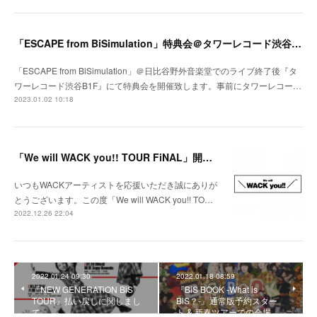
「ESCAPE from BiSimulation」特典会＠タワーレコード渋谷B1F開催決定のお知らせ
「ESCAPE from BiSimulation」＠日比谷野外音楽堂でのライブ終了後『タ
ワーレコード渋谷B1F』にて特典会を開催致します。事前にタワーレコー…
2023.01.02 10:18
「We will WACK you!! TOUR FiNAL」開催決定！
いつもWACKアーティストを応援いただき誠にありが
とうございます。この度「We will WACK you!! TO…
2022.12.26 22:04
2022.01.24 09:30
2022.01.18 08:59
『NEW GENERATiON BiS
『BiS BOOK -What is
TOUR』払い戻しに関しまし
BiS？-』通常版予約スター
て
ト & 新春ツアーでの会場…