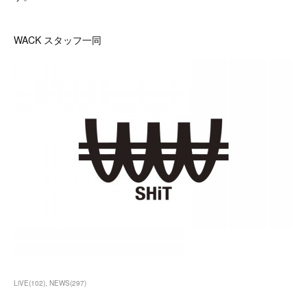
WACK スタッフ一同
LiVE
(
102
)
NEWS
(
297
)