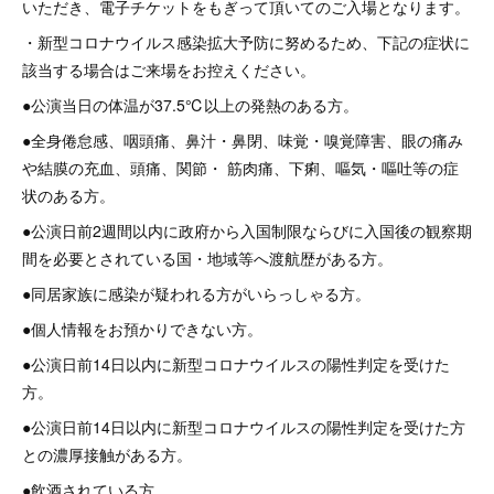
いただき、電子チケットをもぎって頂いてのご入場となります。
・新型コロナウイルス感染拡大予防に努めるため、下記の症状に
該当する場合はご来場をお控えください。
●公演当日の体温が37.5℃以上の発熱のある方。
●全身倦怠感、咽頭痛、鼻汁・鼻閉、味覚・嗅覚障害、眼の痛み
や結膜の充血、頭痛、関節・ 筋肉痛、下痢、嘔気・嘔吐等の症
状のある方。
●公演日前2週間以内に政府から入国制限ならびに入国後の観察期
間を必要とされている国・地域等へ渡航歴がある方。
●同居家族に感染が疑われる方がいらっしゃる方。
●個人情報をお預かりできない方。
●公演日前14日以内に新型コロナウイルスの陽性判定を受けた
方。
●公演日前14日以内に新型コロナウイルスの陽性判定を受けた方
との濃厚接触がある方。
●飲酒されている方。