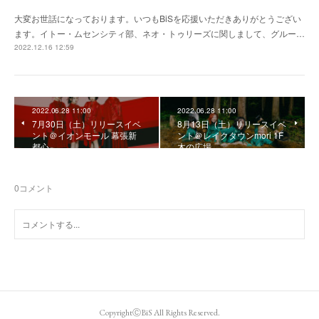
大変お世話になっております。いつもBiSを応援いただきありがとうござい
ます。イトー・ムセンシティ部、ネオ・トゥリーズに関しまして、グルー…
2022.12.16 12:59
2022.06.28 11:00
2022.06.28 11:00
7月30日（土）リリースイベ
8月13日（土）リリースイベ
ント＠イオンモール 幕張新
ント＠レイクタウンmori 1F
都心
木の広場
0
コメント
CopyrightⒸBiS All Rights Reserved.