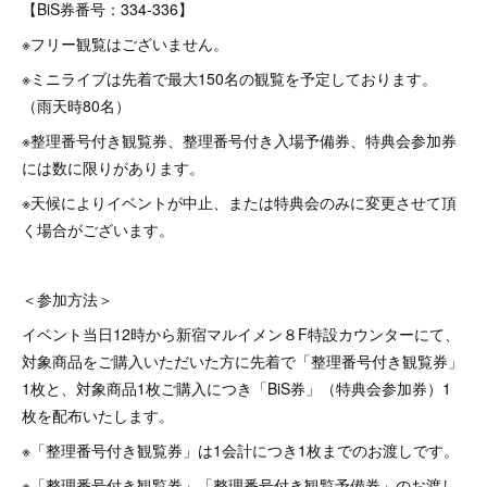
【BiS券番号：334-336】
※フリー観覧はございません。
※ミニライブは先着で最大150名の観覧を予定しております。
（雨天時80名）
※整理番号付き観覧券、整理番号付き入場予備券、特典会参加券
には数に限りがあります。
※天候によりイベントが中止、または特典会のみに変更させて頂
く場合がございます。
＜参加方法＞
イベント当日12時から新宿マルイメン８F特設カウンターにて、
対象商品をご購入いただいた方に先着で「整理番号付き観覧券」
1枚と、対象商品1枚ご購入につき「BiS券」（特典会参加券）1
枚を配布いたします。
※「整理番号付き観覧券」は1会計につき1枚までのお渡しです。
※「整理番号付き観覧券」「整理番号付き観覧予備券」のお渡し