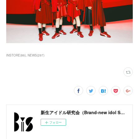
INSTORE
(
86
)
NEWS
(
297
)
新生アイドル研究会（Brand-new idol Society）公式サイト / BiS OFFICIAL SITE
フォロー