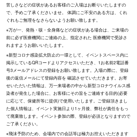
苦しさなどの症状があるお客様のご入場はお断りいたしますの
で、予めご了承くださいませ。 体調にご不安のある方は、くれ
ぐれもご無理をなさらないようお願い致します。
※万が一、発熱・咳・全身痛などの症状がある場合は、ご来場の
前に必ず医療機関にご連絡の上、指定された 医療機関で受診さ
れますようお願いいたします。
※新型コロナ感染拡大防止の一環として、イベントスペース内に
掲示しているQRコードよりアクセスいただき、1お名前2電話番
号3メールアドレスの登録をお願い致します。入場の際に、登録
後の返信メールにて登録内容を 確認させていただきます。お寄
せいただいた情報は、万一来場者の中から新型コロナウイルス感
染者が発生した場合に、お客様にその旨をご連絡する目的(必要
に応じて、保健所等に提供)で使用いたします。ご登録頂きまし
た個人情報は、イベント実施日より1ヶ月後、弊社が責任をもっ
て廃棄致します。イベント参加の際、登録が必須となりますので
ご了承ください。
※飛沫予防のため、会場内での会話等は極力お控えいただきます