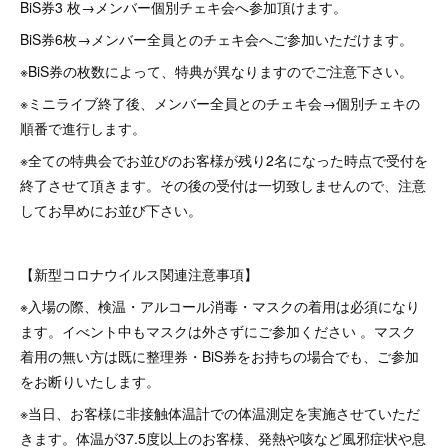
BiS券3 枚→メンバー個別チェキ会へ参加頂けます。
BiS券6枚→メンバー全員とのチェキ会へご参加いただけます。
※BiS券の枚数によって、特典が異なりますのでご注意下さい。
※ミニライブ終了後、メンバー全員とのチェキ会→個別チェキの
順番で進行します。
※全ての特典会でお並びのお客様が残り2名になった時点で受付を
終了させて頂きます。その後の受付は一切致しませんので、注意
してお早めにお並び下さい。
【新型コロナウイルス関連注意事項】
※入場の際、検温・アルコール消毒・マスクの着用は必須になり
ます。イべント中もマスクは外さずにご参加ください 。マスク
着用の無い方は既に整理券・BiS券をお持ちの場合でも、ご参加
をお断りいたします。
※当日、お客様に非接触体温計での体温測定を実施させていただ
きます。体温が37.5度以上のお客様、発熱や咳など風邪症状や息