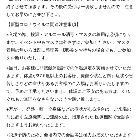
終了させて頂きます。その後の受付は一切致しませんので、注意
してお早めにお並び下さい。
【新型コロナウイルス関連注意事項】
※入場の際、検温・アルコール消毒・マスクの着用は必須になり
ます。イべント中もマスクは外さずにご参加ください 。マスク
着用の無い方は既に整理券・BiS券をお持ちの場合でも、ご参加
をお断りいたします。
※当日、お客様に非接触体温計での体温測定を実施させていただ
きます。体温が37.5度以上のお客様、発熱や咳など風邪症状や息
苦しさなどの症状があるお客様のご入場はお断りいたしますの
で、予めご了承くださいませ。 体調にご不安のある方は、くれ
ぐれもご無理をなさらないようお願い致します。
※万が一、発熱・咳・全身痛などの症状がある場合は、ご来場の
前に必ず医療機関にご連絡の上、指定された 医療機関で受診さ
れますようお願いいたします。
※飛沫予防のため、会場内での会話等は極力お控えいただきます