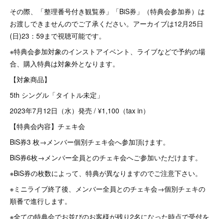
その際、「整理番号付き観覧券」「BiS券」（特典会参加券）は
お渡しできませんのでご了承ください。アーカイブは12月25日
(日)23：59まで視聴可能です。
※特典会参加対象のインストアイベント、ライブなどで予約の場
合、購入特典は対象外となります。
【対象商品】
5th シングル「タイトル未定」
2023年7月12日（水）発売 / ¥1,100（tax in）
【特典会内容】チェキ会
BiS券3 枚→メンバー個別チェキ会へ参加頂けます。
BiS券6枚→メンバー全員とのチェキ会へご参加いただけます。
※BiS券の枚数によって、特典が異なりますのでご注意下さい。
※ミニライブ終了後、メンバー全員とのチェキ会→個別チェキの
順番で進行します。
※全ての特典会でお並びのお客様が残り2名になった時点で受付を