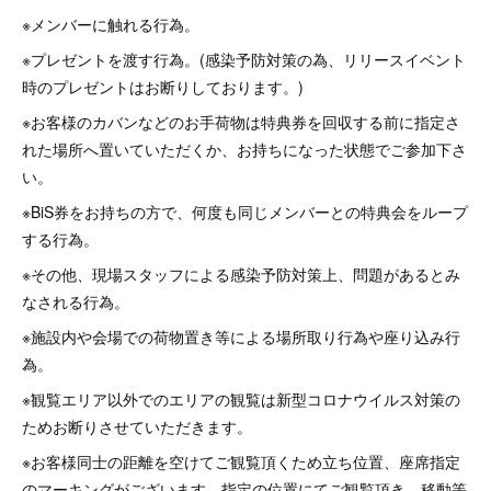
※メンバーに触れる行為。
※プレゼントを渡す行為。(感染予防対策の為、リリースイベント
時のプレゼントはお断りしております。)
※お客様のカバンなどのお手荷物は特典券を回収する前に指定さ
れた場所へ置いていただくか、お持ちになった状態でご参加下さ
い。
※BiS券をお持ちの方で、何度も同じメンバーとの特典会をループ
する行為。
※その他、現場スタッフによる感染予防対策上、問題があるとみ
なされる行為。
※施設内や会場での荷物置き等による場所取り行為や座り込み行
為。
※観覧エリア以外でのエリアの観覧は新型コロナウイルス対策の
ためお断りさせていただきます。
※お客様同士の距離を空けてご観覧頂くため立ち位置、座席指定
のマーキングがございます。指定の位置にてご観覧頂き、移動等