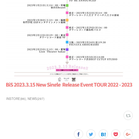
INSTORE
(
86
)
NEWS
(
297
)