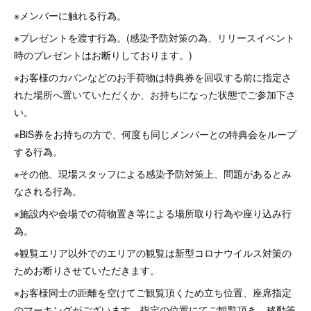
※メンバーに触れる行為。
※プレゼントを渡す行為。(感染予防対策の為、リリースイベント
時のプレゼントはお断りしております。)
※お客様のカバンなどのお手荷物は特典券を回収する前に指定さ
れた場所へ置いていただくか、お持ちになった状態でご参加下さ
い。
※BiS券をお持ちの方で、何度も同じメンバーとの特典会をループ
する行為。
※その他、現場スタッフによる感染予防対策上、問題があるとみ
なされる行為。
※施設内や会場での荷物置き等による場所取り行為や座り込み行
為。
※観覧エリア以外でのエリアの観覧は新型コロナウイルス対策の
ためお断りさせていただきます。
※お客様同士の距離を空けてご観覧頂くため立ち位置、座席指定
のマーキングがございます。指定の位置にてご観覧頂き、移動等