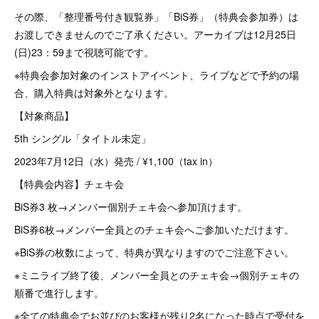
その際、「整理番号付き観覧券」「BiS券」（特典会参加券）は
お渡しできませんのでご了承ください。アーカイブは12月25日
(日)23：59まで視聴可能です。
※特典会参加対象のインストアイベント、ライブなどで予約の場
合、購入特典は対象外となります。
【対象商品】
5th シングル「タイトル未定」
2023年7月12日（水）発売 / ¥1,100（tax in）
【特典会内容】チェキ会
BiS券3 枚→メンバー個別チェキ会へ参加頂けます。
BiS券6枚→メンバー全員とのチェキ会へご参加いただけます。
※BiS券の枚数によって、特典が異なりますのでご注意下さい。
※ミニライブ終了後、メンバー全員とのチェキ会→個別チェキの
順番で進行します。
※全ての特典会でお並びのお客様が残り2名になった時点で受付を