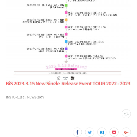
INSTORE
(
86
)
NEWS
(
297
)