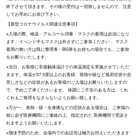
終了させて頂きます。その後の受付は一切致しませんので、注意
してお早めにお並び下さい。
【新型コロナウイルス関連注意事項】
※入場の際、検温・アルコール消毒・マスクの着用は必須になり
ます。イべント中もマスクは外さずにご参加ください 。マスク
着用の無い方は既に整理券・BiS券をお持ちの場合でも、ご参加
をお断りいたします。
※当日、お客様に非接触体温計での体温測定を実施させていただ
きます。体温が37.5度以上のお客様、発熱や咳など風邪症状や息
苦しさなどの症状があるお客様のご入場はお断りいたしますの
で、予めご了承くださいませ。 体調にご不安のある方は、くれ
ぐれもご無理をなさらないようお願い致します。
※万が一、発熱・咳・全身痛などの症状がある場合は、ご来場の
前に必ず医療機関にご連絡の上、指定された 医療機関で受診さ
れますようお願いいたします。
※飛沫予防のため、会場内での会話等は極力お控えいただきます