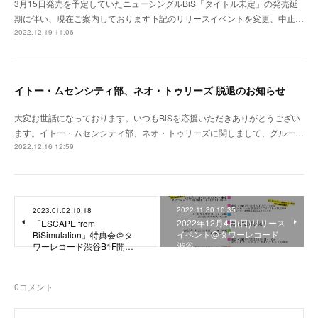
3月15日発売を予定していたニューシングルBiS「タイトル未定」の発売延
期に伴い、現在ご案内しております下記のリリースイベントを変更、中止…
2022.12.19 11:06
イトー・ムセンシティ部、ネオ・トゥリーズ 脱退のお知らせ
大変お世話になっております。いつもBiSを応援いただきありがとうござい
ます。イトー・ムセンシティ部、ネオ・トゥリーズに関しまして、グルー…
2022.12.16 12:59
2022.11.30 10:35
2023.01.02 10:18
2022年12月4日(日)リリース
「ESCAPE from
イベント@タワーレコード
BiSimulation」特典会＠タ
渋谷
ワーレコード渋谷B1F開…
0
コメント