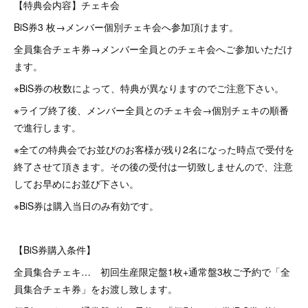
【特典会内容】チェキ会
BiS券3 枚→メンバー個別チェキ会へ参加頂けます。
全員集合チェキ券→メンバー全員とのチェキ会へご参加いただけ
ます。
※BiS券の枚数によって、特典が異なりますのでご注意下さい。
※ライブ終了後、メンバー全員とのチェキ会→個別チェキの順番
で進行します。
※全ての特典会でお並びのお客様が残り2名になった時点で受付を
終了させて頂きます。その後の受付は一切致しませんので、注意
してお早めにお並び下さい。
※BiS券は購入当日のみ有効です。
【BiS券購入条件】
全員集合チェキ… 初回生産限定盤1枚+通常盤3枚ご予約で「全
員集合チェキ券」をお渡し致します。