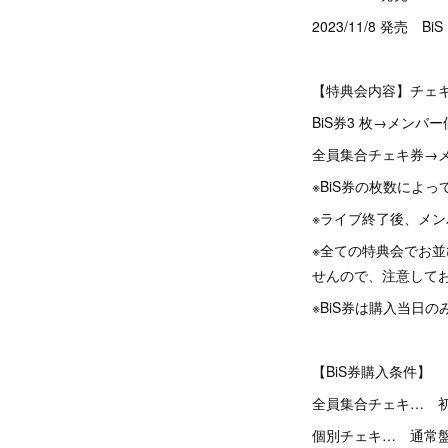
2023/11/8 発売 B
【特典会内容】チェ
BiS券3 枚→メン
全員集合チェキ券→
※BiS券の枚数によ
※ライブ終了後、メ
※全ての特典会でお
せんので、注意して
※BiS券は購入当日
【BiS券購入条件】
全員集合チェキ… 
個別チェキ… 通常盤