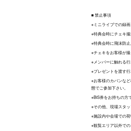
■ 禁止事項
※ミニライブでの録
※特典会時にチェキ
※特典会時に飛沫防
※チェキをお客様が撮
※メンバーに触れる行
※プレゼントを渡す行
※お客様のカバンな
態でご参加下さい。
※BiS券をお持ちの
※その他、現場スタ
※施設内や会場での
※観覧エリア以外で