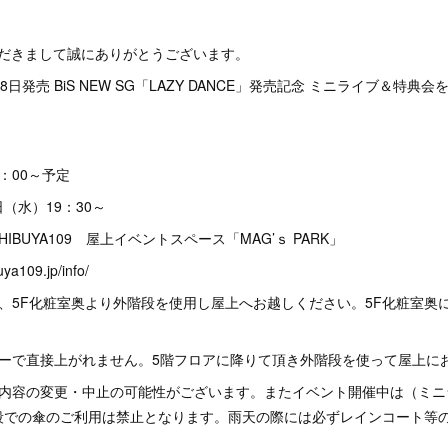
ただきまして誠にありがとうございます。
月8日発売 BiS NEW SG「LAZY DANCE」発売記念 ミニライブ＆特
：00～予定
日（水）19：30～
SHIBUYA109 屋上イベントスペース「MAG’ｓ PARK」
ya109.jp/info/
、5F化粧室奥より外階段を使用し屋上へお越しください。5F化粧室奥
。
ターで直接上がれません。5階フロアに降りて頂き外階段を使って屋上に
は内容の変更・中止の可能性がございます。またイベント開催中は（ミニ
段での傘のご利用は禁止となります。雨天の際には必ずレインコート等