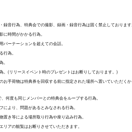
画・録音行為、特典会での撮影、録画・録音行為は固く禁止しております
撮影に時間がかかる行為。
止用パーテーションを超えての会話。
る行為。
為。
為。(リリースイベント時のプレゼントはお断りしております。)
どのお手荷物は特典券を回収する前に指定された場所へ置いていただくか
方で、何度も同じメンバーとの特典会をループする行為。
ッフにより、問題があるとみなされる行為。
荷物置き等による場所取り行為や座り込み行為。
のエリアの観覧はお断りさせていただきます。