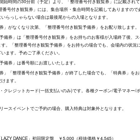
ト開始時間の30分前（予定）より、「整理番号付き観覧券」に記載され
整理番号付き観覧券」には、集合場所・集合時間を記載してありますので
にいらっしゃらない場合は最後尾からの入場となります。
覧券」がなくなり次第、「整理番号付き観覧予備券」をお配り致します。
覧予備券」は「整理番号付き観覧券」をお持ちのお客様が入場終了後、ス
ます。「整理番号付き観覧予備券」をお持ちの場合でも、会場内の状況
ざいます。予めご了承ください。
覧予備券」は番号順にお渡しいたします。
覧券」「整理番号付き観覧予備券」が終了した場合でも、「特典券」をお
だけます。
・クレジットカード(一括支払いのみ)です。各種クーポン/電子マネー/
リリースイベントでご予約の場合、購入特典は対象外となります。
iS 「LAZY DANCE」初回限定盤 ￥5,000（税抜価格￥4,545）