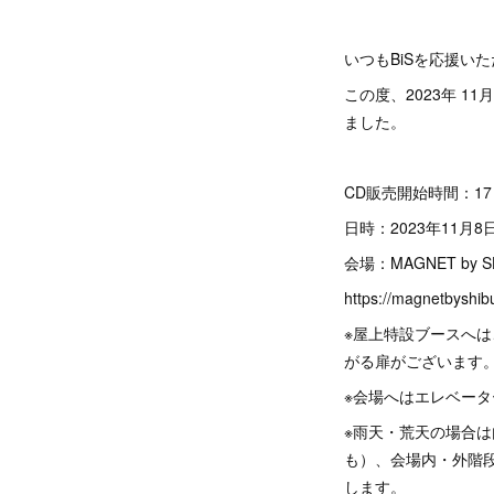
いつもBiSを応援い
この度、2023年 11
ました。
CD販売開始時間：17
日時：2023年11月8
会場：MAGNET by 
https://magnetbyshibu
※屋上特設ブースへは
がる扉がございます
※会場へはエレベー
※雨天・荒天の場合
も）、会場内・外階
します。