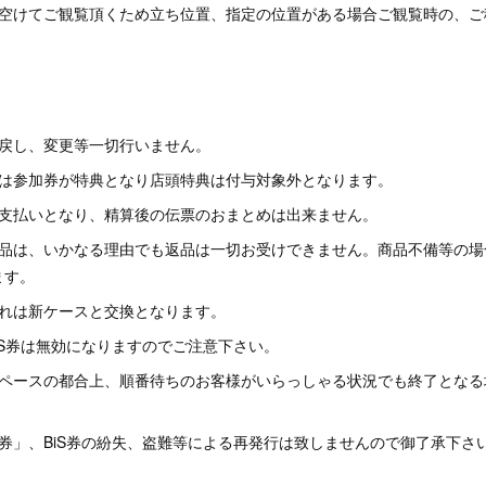
を空けてご観覧頂くため立ち位置、指定の位置がある場合ご観覧時の、ご
い戻し、変更等一切行いません。
分は参加券が特典となり店頭特典は付与対象外となります。
お支払いとなり、精算後の伝票のおまとめは出来ません。
商品は、いかなる理由でも返品は一切お受けできません。商品不備等の場
ます。
割れは新ケースと交換となります。
iS券は無効になりますのでご注意下さい。
スペースの都合上、順番待ちのお客様がいらっしゃる状況でも終了となる
券」、BiS券の紛失、盗難等による再発行は致しませんので御了承下さ