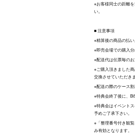
※お客様同士の距離
い。
■ 注意事項
※精算後の商品の払
※即売会場での購入
※配送代は伝票毎の
※ご購入頂きました
交換させていただき
※配送の際のケース
※特典会終了後に、B
※特典会はイベント
予めご了承下さい。
※「整理番号付き観覧
み有効となります。