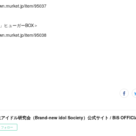
n.murket.jp/item/95037
CE」ヒューガーBOX＞
n.murket.jp/item/95038
アイドル研究会（Brand-new idol Society）公式サイト / BiS OFFICIA
フォロー