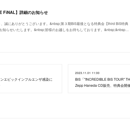
THE FiNAL】詳細のお知らせ
、誠にありがとうございます。&nbsp;第３期BiS最後となる特典会【third BiS特典
をお知らせいたします。&nbsp;皆様のお越しをお待ちしております。&nbsp;&nbsp…
2023.11.01 11:00
オンエピックインフルエンザ感染に
BiS「"INCREDIBLE BiS TOUR" T
せ
Zepp Haneda CD販売、特典会