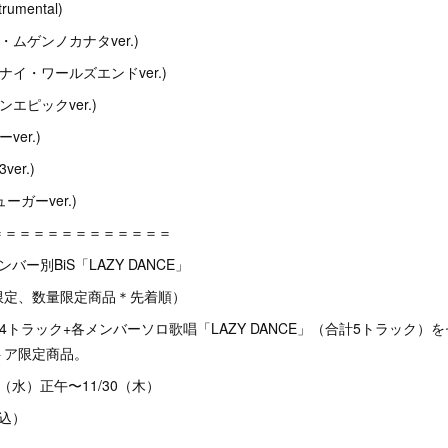
umental)
イコ・ムゲンノカナタver.)
(クレナイ・ワールズエンドver.)
オンエピックver.)
ーver.)
ver.)
ヒューガーver.)
＝＝＝＝＝＝＝＝＝＝＝＝＝
ー別BiS「LAZY DANCE」
限定、数量限定商品＊先着順）
NCE」4トラック+各メンバーソロ歌唱「LAZY DANCE」（合計5トラック
トア限定商品。
/8（水）正午〜11/30（木）
税込）