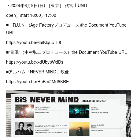
・2024年6月9日(日) ［東京］ 代官山UNIT
open／start 16:00／17:00
■「R.U.N」(Age Factoryプロデュース)the Document YouTube
URL
https://youtu.be/6aiKlquc_L8
■”青風”（中村弘二プロデュース）the Document YouTube URL
https://youtu.be/xdUbytWxfDs
■アルバム「NEVER MiND」映像
https://youtu.be/RnBm2Md5KRE