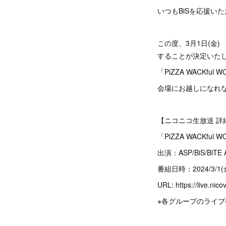
いつもBiSを応援い
この度、3月1日(金) 「
することが決定いたし
「PiZZA WACKfu
会場にお越しになれな
【ニコニコ生放送 詳
「PiZZA WACKfu
出演：ASP/BiS/BiTE
番組日時：2024/3/1(
URL: https://live.nic
※各グループのライ