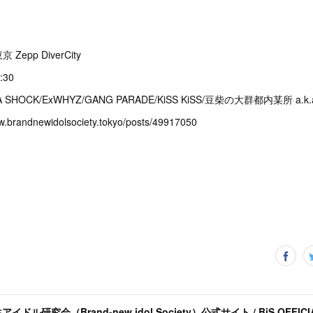
 Zepp DiverCity
8:30
E A SHOCK/ExWHYZ/GANG PARADE/KiSS KiSS/豆柴の大群都内某所 a.k.
randnewidolsociety.tokyo/posts/49917050
アイドル研究会（Brand-new idol Society）公式サイト / BiS OFFICIA