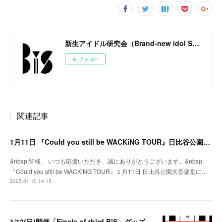
新生アイドル研究会（Brand-new idol Society）公式サイト / BiS OFFICIAL SITE
フォロー
関連記事
1月11日 『Could you still be WACKiNG TOUR』日比谷公園大音楽堂にてグッズ販売決定！
&nbsp;皆様、 いつも応援いただき、誠にありがとうございます。&nbsp;
『Could you still be WACKiNG TOUR』１月11日 日比谷公園大音楽堂に…
2025.01.10 14:15
1/12(日)開催「Finale of third BiS」グッズ販売時間・チケット特典のお知らせ