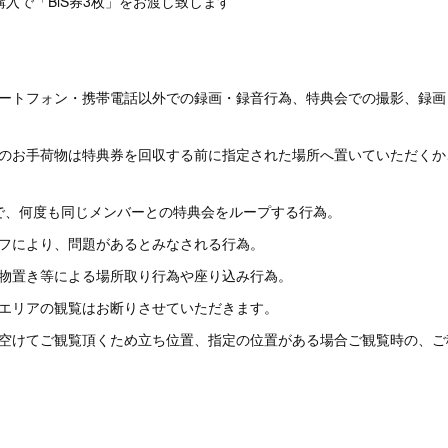
購入で「BiS券3枚」をお渡し致します
マートフォン・携帯電話以外での録画・録音行為、特典会での撮影、録画
どのお手荷物は特典券を回収する前に指定された場所へ置いていただくか
方で、何度も同じメンバーとの特典会をループする行為。
ッフにより、問題があるとみなされる行為。
荷物置き等による場所取り行為や座り込み行為。
のエリアの観覧はお断りさせていただきます。
を空けてご観覧頂くため立ち位置、指定の位置がある場合ご観覧時の、ご