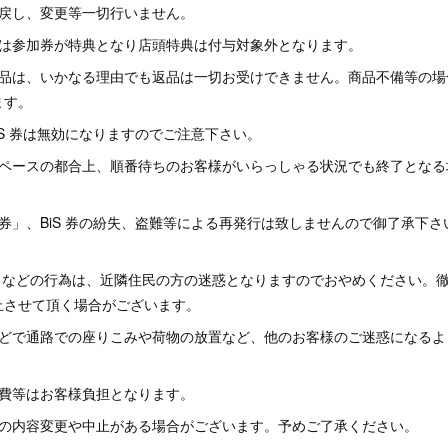
い戻し、変更等一切行いません。
分は参加券が特典となり店頭特典は付与対象外となります。
商品は、いかなる理由でも返品は一切お受けできません。商品不備等の場
ます。
iS 券は無効になりますのでご注意下さい。
スペースの都合上、順番待ちのお客様がいらっしゃる状況でも終了となる
券」、BiS 券の紛失、盗難等による再発行は致しませんので御了承下さ
。
るなどの行為は、近隣住民の方の迷惑となりますのでおやめください。
止させて頂く場合がございます。
などで通路での座りこみや荷物の放置など、他のお客様のご迷惑になるよ
泊費等はお客様負担となります。
トの内容変更や中止がある場合がございます。予めご了承ください。