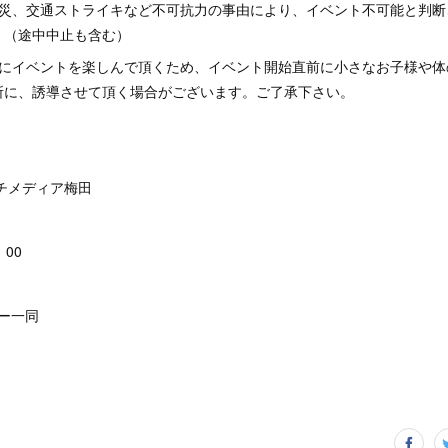
天災、交通ストライキなど不可抗力の事由により、イベント不可能と判断
。（途中中止も含む）
様にイベントを楽しんで頂くため、イベント開始直前に小さなお子様や体
所に、誘導させて頂く場合がございます。ご了承下さい。
ルチメディア梅田
：00
バー一同