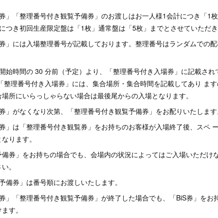
。
場券」「整理番号付き観覧予備券」のお渡しはお一人様1会計につき「1
計につき初回生産限定盤は「1枚」通常盤は「5枚」までとさせていただ
場券」には入場整理番号が記載しております。整理番号はランダムでの配
開始時間の 30 分前（予定）より、「整理番号付き入場券」に記載され
 「整理番号付き入場券」には、集合場所・集合時間を記載してあり ま
合場所にいらっしゃらない場合は最後尾からの入場となります。
覧券」がなくなり次第、「整理番号付き観覧予備券」をお配りいたしま
場券」は「整理番号付き観覧券」をお持ちのお客様が入場終了後、スペ 
となります。
予備券」をお持ちの場合でも、会場内の状況によってはご入場いただけ
さい。
覧予備券」は番号順にお渡しいたします。
券」「整理番号付き観覧予備券」が終了した場合でも、「BiS券」をお
けます。