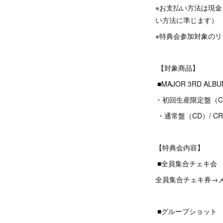
※お支払い方法は現金
い方法に準じます）
※特典会参加対象の
【対象商品】
■MAJOR 3RD AL
・初回生産限定盤（CD＋Bl
・通常盤（CD）/ CRCP
【特典会内容】
■全員集合チェキ会
全員集合チェキ券→
■グループショット