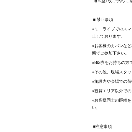
通常盤1枚ご予約/ご
■ 禁止事項
※ミニライブでのス
止しております。
※お客様のカバンな
態でご参加下さい。
※BiS券をお持ちの
※その他、現場スタ
※施設内や会場での
※観覧エリア以外で
※お客様同士の距離
い。
■注意事項