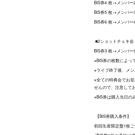
BiS券4 枚→メンバ
BiS券5 枚→メンバ
BiS券6 枚→メンバ
■2ショットチェキ会
BiS券3 枚→メン
※BiS券の枚数によ
※ライブ終了後、メ
※全ての特典会でお
せんので、注意して
※BiS券は購入当日
【BiS券購入条件】
初回生産限定盤1枚ご