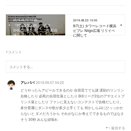
2019.09.13 13:00
2019.08.23 13:00
『PTSD TOUR』下北沢
9/7(土) タワーレコード横浜
SHELTER公演 ニコ生配信
ビブレ Niigo広場 リリイベ
決定！！
に関して
1
コメント
アレパパ
2019.09.07 04:22
どうやったらアピールできるのか 合宿見てても謎 遅刻のリンリン
合格したり 必死の合宿生落としたり BiSリーグ2位のアヤエイトプ
リンス落としたり ファンに見えないコンテストで合格だしたり。
多分普通にダンスや歌が多少上手くても 何かしらJJにひっっかか
らないと ダメだろうから それがなにか考えてできるものではなさ
そう 30秒 みんな頑張れ
返信する