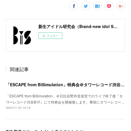
新生アイドル研究会（Brand-new idol Society）公式サイト / BiS OFFICIAL SITE
フォロー
関連記事
「ESCAPE from BiSimulation」特典会＠タワーレコード渋谷B1F開催決定のお知らせ
「ESCAPE from BiSimulation」＠日比谷野外音楽堂でのライブ終了後『タ
ワーレコード渋谷B1F』にて特典会を開催致します。事前にタワーレコー…
2023.01.02 10:18