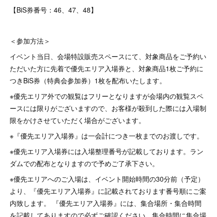
【BiS券番号：46、47、48】
＜参加方法＞
イベント当日、会場特設販売スペースにて、対象商品を​ご予約い
ただいた方に先着で優先​エリア入場券と、対象商品1枚ご予約に
つきBiS券（特典会参加券）1枚を配布い​たします。
※優先エリア外での観覧はフリーとなりますが会場内の観覧スペ
ースには限りがございますので、お客様が殺到した際には入場制
限をかけさせていただく場合がございます。
※『優先エリア入場券』は一会計につき一枚までのお渡しです。
※優先エリア入場券には入場整理番号が記載しております。ラン
ダムでの配布となりますので予めご了承下さい。
※優先エリアへのご入場は、イベント開始時間の30分前（予定）
より、『優先エリア入場券』に記載されております番号順にご案
内致します。 『優先エリア入場券』には、集合場所・集合時間
を記載してありますので必ずご確認ください。集合時間に集合場