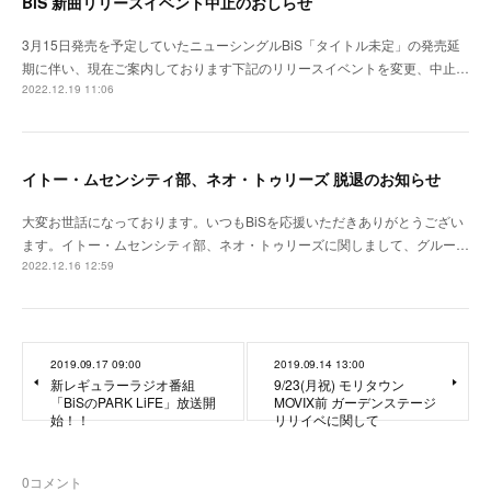
BiS 新曲リリースイベント中止のおしらせ
3月15日発売を予定していたニューシングルBiS「タイトル未定」の発売延
期に伴い、現在ご案内しております下記のリリースイベントを変更、中止…
2022.12.19 11:06
イトー・ムセンシティ部、ネオ・トゥリーズ 脱退のお知らせ
大変お世話になっております。いつもBiSを応援いただきありがとうござい
ます。イトー・ムセンシティ部、ネオ・トゥリーズに関しまして、グルー…
2022.12.16 12:59
2019.09.17 09:00
2019.09.14 13:00
新レギュラーラジオ番組
9/23(月祝) モリタウン
「BiSのPARK LiFE」放送開
MOVIX前 ガーデンステージ
始！！
リリイベに関して
0
コメント