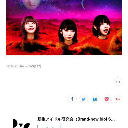
INSTORE
(
86
)
NEWS
(
297
)
新生アイドル研究会（Brand-new idol Society）公式サイト / BiS OFFICIAL SITE