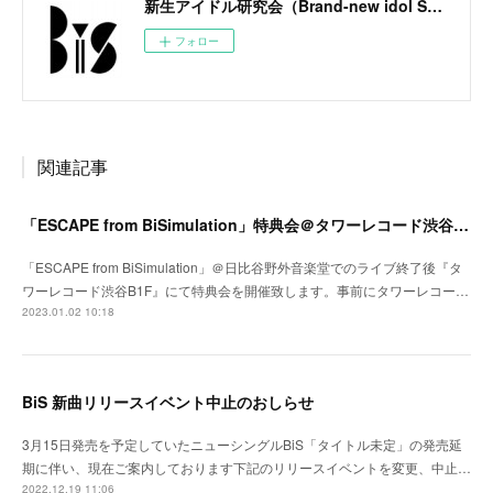
新生アイドル研究会（Brand-new idol Society）公式サイト / BiS OFFICIAL SITE
フォロー
関連記事
「ESCAPE from BiSimulation」特典会＠タワーレコード渋谷B1F開催決定のお知らせ
「ESCAPE from BiSimulation」＠日比谷野外音楽堂でのライブ終了後『タ
ワーレコード渋谷B1F』にて特典会を開催致します。事前にタワーレコー…
2023.01.02 10:18
BiS 新曲リリースイベント中止のおしらせ
3月15日発売を予定していたニューシングルBiS「タイトル未定」の発売延
期に伴い、現在ご案内しております下記のリリースイベントを変更、中止…
2022.12.19 11:06