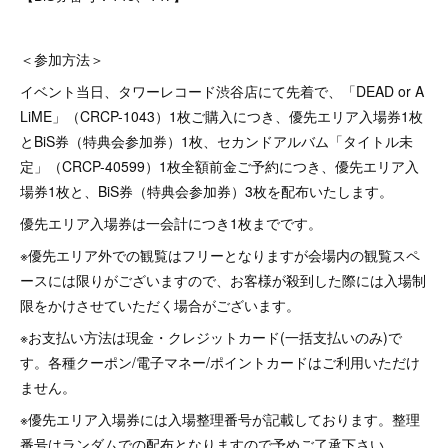
＜参加方法＞
イベント当日、タワーレコード渋谷店にて先着で、「DEAD or A
LiME」（CRCP-1043）1枚ご購入につき、優先​エリア入場券1枚
とBiS券（特典会参加券）1枚、セカンドアルバム「タイトル未
定」（CRCP-40599）1枚全額前金ご予約につき、優先​エリア入
場券1枚と、BiS券（特典会参加券）3枚を配布い​たします。
優先​エリア入場券は一会計につき1枚までです。
※優先エリア外での観覧はフリーとなりますが会場内の観覧スペ
ースには限りがございますので、お客様が殺到した際には入場制
限をかけさせていただく場合がございます。
※お支払い方法は現金・クレジットカード(一括支払いのみ)で
す。各種クーポン/電子マネー/ポイントカードはご利用いただけ
ません。
※優先エリア入場券には入場整理番号が記載しております。整理
番号はランダムでの配布となりますので予めご了承下さい。