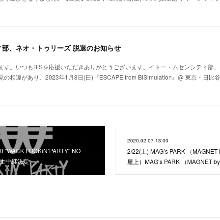
ィ部、ネオ・トゥリーズ 脱退のお知らせ
ます。いつもBiSを応援いただきありがとうございます。イトー・ムセンシティ部
違があり、2023年1月8日(日)『ESCAPE from BiSimulation』@ 東京・
2020.02.07 13:00
0 "WACK FUCKiN’PARTY" NO
2/22(土) MAG’s PARK （MAGNET 
VE 生中継決定
屋上）MAG’s PARK （MAGNET by