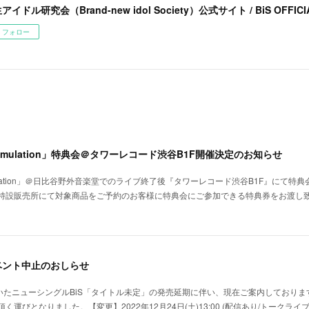
アイドル研究会（Brand-new idol Society）公式サイト / BiS OFFICIA
フォロー
 BiSimulation」特典会＠タワーレコード渋谷B1F開催決定のお知らせ
BiSimulation」＠日比谷野外音楽堂でのライブ終了後『タワーレコード渋谷B1F』にて
特設販売所にて対象商品をご予約のお客様に特典会にご参加できる特典券をお渡し
イベント中止のおしらせ
ていたニューシングルBiS「タイトル未定」の発売延期に伴い、現在ご案内しており
運びとなりました。【変更】2022年12月24日(土)13:00 (配信あり/トークラ