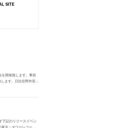
L SITE
特典会を開催致します。事前
致します。日比谷野外音…
ます下記のリリースイベン
イブ)東京・タワーレコー…