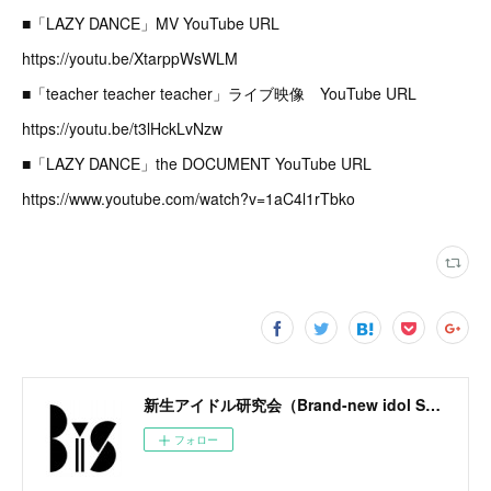
■「LAZY DANCE」MV YouTube URL
https://youtu.be/XtarppWsWLM
■「teacher teacher teacher」ライブ映像 YouTube URL
https://youtu.be/t3lHckLvNzw
■「LAZY DANCE」the DOCUMENT YouTube URL
https://www.youtube.com/watch?v=1aC4l1rTbko
新生アイドル研究会（Brand-new idol Society）公式サイト / BiS OFFICIAL SITE
フォロー