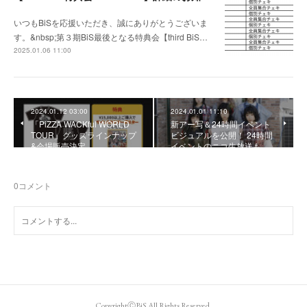
いつもBiSを応援いただき、誠にありがとうございま
す。&nbsp;第３期BiS最後となる特典会【third BiS…
2025.01.06 11:00
2024.01.12 03:00
2024.01.01 11:10
「PiZZA WACKful WORLD
新アー写＆24時間イベント
TOUR」グッズラインナップ
ビジュアルを公開！ 24時間
&会場販売決定
イベントのニコ生放送も…
0
コメント
CopyrightⒸBiS All Rights Reserved.